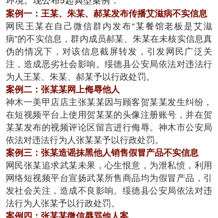
环境。现公布5起典型案例：
案例一：王某、朱某、郝某发布传播艾滋病不实信息
网民王某在自己微信群内发布“某餐馆老板是艾滋
病”的不实信息，群内成员郝某、朱某在未核实信息真
伪的情况下，对该信息截屏转发，引发网民广泛关
注，造成恶劣社会影响。绥德县公安局依法对违法行
为人王某、朱某、郝某予以行政处罚。
案例二：张某某网上侮辱他人
神木一美甲店店主张某某因与顾客贺某某发生纠纷，
在短视频平台上使用贺某某的头像注册账号，并在贺
某某发布的视频评论区留言进行侮辱。神木市公安局
依法对违法行为人张某某予以行政处罚。
案例三：张某造谣抹黑他人销售假冒产品不实信息
网民张某追求武某未果，心生恨意，为泄私愤，利用
网络短视频平台宣扬武某所售商品均为假冒产品，引
发社会关注，造成不良影响。绥德县公安局依法对违
法行为人张某予以行政处罚。
案例四：张某某微信辱骂他人案