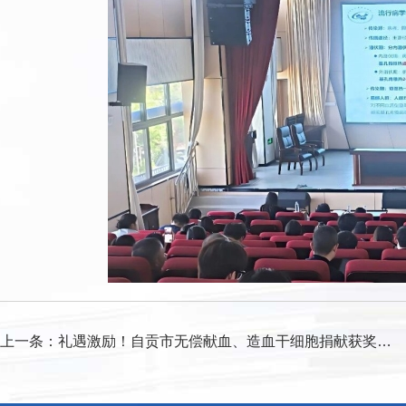
上一条：
礼遇激励！自贡市无偿献血、造血干细胞捐献获奖者“三免”政策出台！