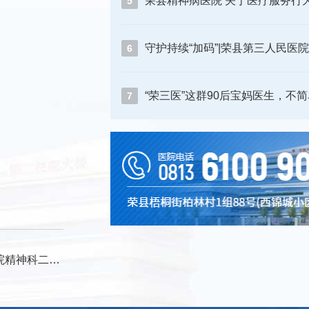
5
6
“荣三医”这群90后宝妈医生，不
7
患者家属锦旗致谢