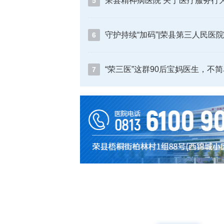
5
6
“荣三医”这群90后宝妈医生，不
7